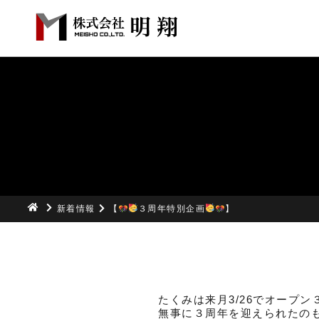
新着情報
【
３周年特別企画
】
たくみは来月3/26でオープ
無事に３周年を迎えられたの