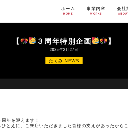
ホーム
事業内容
会社
HOME
WORKS
ABOU
【
３周年特別企画
】
2025年2月27日
たくみ NEWS
ン３周年を迎えます！
もひとえに、ご来店いただきました皆様の支えがあったから