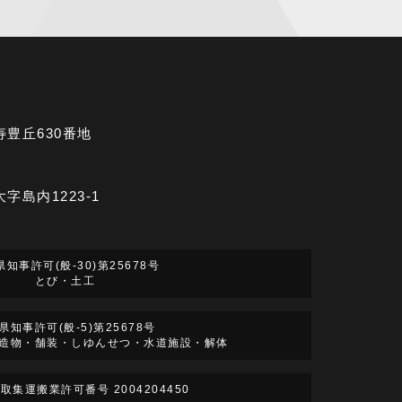
市寿豊丘630番地
大字島内1223-1
知事許可(般-30)第25678号
とび・土工
県知事許可(般-5)第25678号
造物・舗装・しゆんせつ・水道施設・解体
取集運搬業許可番号 2004204450