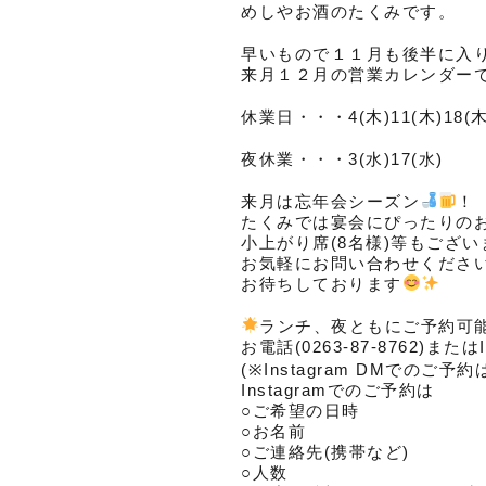
めしやお酒のたくみです。
早いもので１１月も後半に入
来月１２月の営業カレンダー
休業日・・・4(木)11(木)18(木)
夜休業・・・3(水)17(水)
来月は忘年会シーズン
！
たくみでは宴会にぴったりの
小上がり席(8名様)等もござ
お気軽にお問い合わせくださ
お待ちしております
ランチ、夜ともにご予約可
お電話(0263-87-8762)ま
(※Instagram DMで
Instagramでのご予約は
○ご希望の日時
○お名前
○ご連絡先(携帯など)
○人数