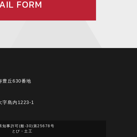
AIL FORM
市寿豊丘630番地
大字島内1223-1
知事許可(般-30)第25678号
とび・土工