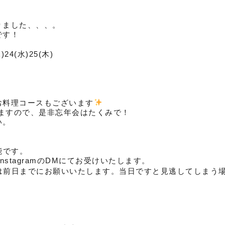
りました、、、。
です！
24(水)25(木)
お料理コースもございます
いますので、是非忘年会はたくみで！
い。
能です。
たはInstagramのDMにてお受けいたします。
のご予約は前日までにお願いいたします。当日ですと見逃してしまう