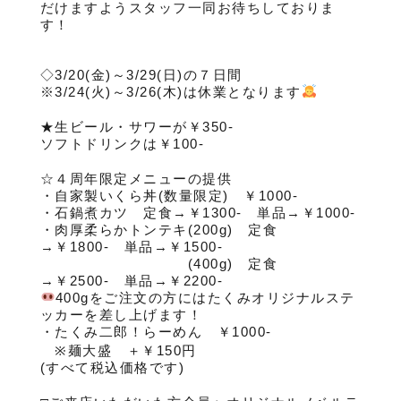
だけますようスタッフ一同お待ちしておりま
す！
◇3/20(金)～3/29(日)の７日間
※3/24(火)～3/26(木)は休業となります
★生ビール・サワーが￥350-
ソフトドリンクは￥100-
☆４周年限定メニューの提供
・自家製いくら丼(数量限定) ￥1000‐
・石鍋煮カツ 定食→￥1300‐ 単品→￥1000‐
・肉厚柔らかトンテキ(200g) 定食
→￥1800‐ 単品→￥1500‐
(400g) 定食
→￥2500‐ 単品→￥2200‐
400gをご注文の方にはたくみオリジナルステ
ッカーを差し上げます！
・たくみ二郎！らーめん ￥1000‐
※麺大盛 ＋￥150円
(すべて税込価格です)